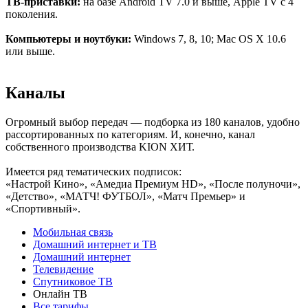
ТВ-приставки:
на базе Android TV 7.0 и выше, Apple TV c 4
поколения.
Компьютеры и ноутбуки:
Windows 7, 8, 10; Mac OS X 10.6
или выше.
Каналы
Огромный выбор передач — подборка из 180 каналов, удобно
рассортированных по категориям. И, конечно, канал
собственного производства KION ХИТ.
Имеется ряд тематических подписок:
«Настрой Кино», «Амедиа Премиум HD», «После полуночи»,
«Детство», «МАТЧ! ФУТБОЛ», «Матч Премьер» и
«Спортивный».
Мобильная связь
Домашний интернет и ТВ
Домашний интернет
Телевидение
Спутниковое ТВ
Онлайн ТВ
Все тарифы