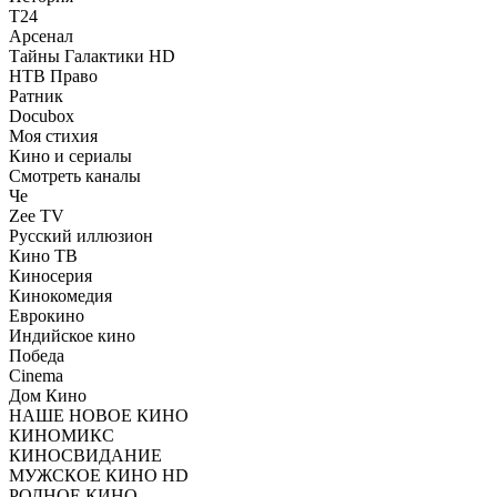
Т24
Арсенал
Тайны Галактики HD
НТВ Право
Ратник
Docubox
Моя стихия
Кино и сериалы
Смотреть каналы
Че
Zee TV
Русский иллюзион
Кино ТВ
Киносерия
Кинокомедия
Еврокино
Индийское кино
Победа
Cinema
Дом Кино
НАШЕ НОВОЕ КИНО
КИНОМИКС
КИНОСВИДАНИЕ
МУЖСКОЕ КИНО HD
РОДНОЕ КИНО