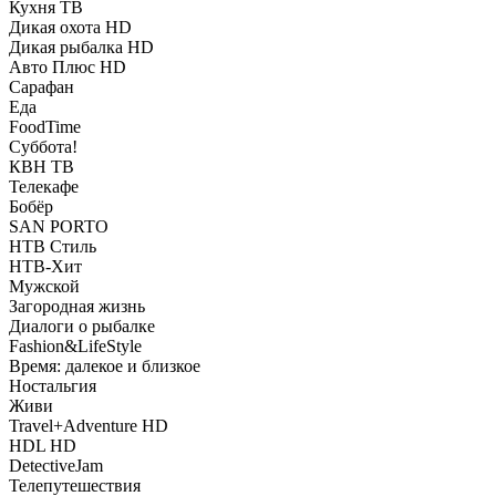
Кухня ТВ
Дикая охота HD
Дикая рыбалка HD
Авто Плюс HD
Сарафан
Еда
FoodTime
Суббота!
КВН ТВ
Телекафе
Бобёр
SAN PORTO
НТВ Стиль
НТВ-Хит
Мужской
Загородная жизнь
Диалоги о рыбалке
Fashion&LifeStyle
Время: далекое и близкое
Ностальгия
Живи
Travel+Adventure HD
HDL HD
DetectiveJam
Телепутешествия