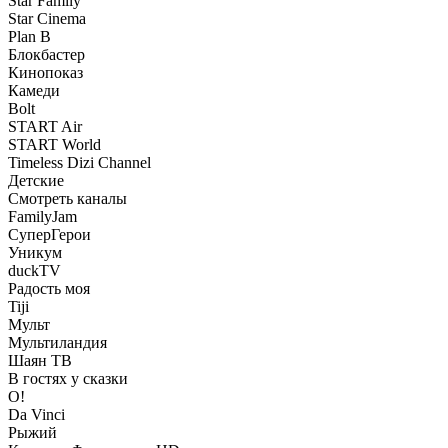
Star Family
Star Cinema
Plan B
Блокбастер
Кинопоказ
Камеди
Bolt
START Air
START World
Timeless Dizi Channel
Детские
Смотреть каналы
FamilyJam
СуперГерои
Уникум
duckTV
Радость моя
Tiji
Мульт
Мультиландия
Шаян ТВ
В гостях у сказки
О!
Da Vinci
Рыжий