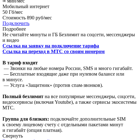
∞
мин/мес
Мобильный интернет
50
Гб/мес
Стоимость
890 руб/мес
Подключить
Подробнее
Не считайте минуты и ГБ
Безлимит на соцсети, мессенджеры
и видео
Ссылка на заявку на подключение тарифа
Ссылка на переход в МТС со своим номером
В тариф входит
— Звонки на любые номера России, SMS и много гигабайт.
— Бесплатные входящие даже при нулевом балансе или
в минусе.
— Услуга «Защитник» (против спам-звонков).
Полный безлимит
на все популярные мессенджеры, соцсети,
видеосервисы (включая Youtube), а также сервисы экосистемы
МТС.
Группа для близких:
подключайте дополнительные SIM
к своему лицевому счету с отдельными пакетами минут
и гигабайт (опция платная).
Свернуть